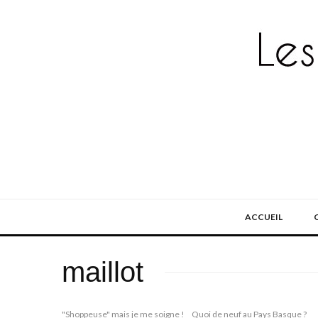
ACCUEIL
maillot
"Shoppeuse" mais je me soigne !
Quoi de neuf au Pays Basque ?