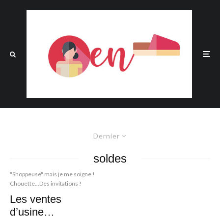
Dernier
soldes
"Shoppeuse" mais je me soigne !
Chouette...Des invitations !
Les ventes
d’usine…