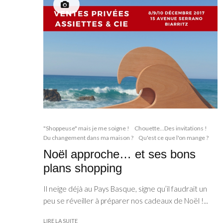
"Shoppeuse" mais je me soigne !
Chouette...Des invitations !
Du changement dans ma maison ?
Qu'est ce que l'on mange ?
Noël approche… et ses bons
plans shopping
Il neige déjà au Pays Basque, signe qu’il faudrait un
peu se réveiller à préparer nos cadeaux de Noël !...
LIRE LA SUITE