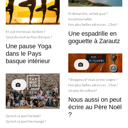
Et dimanche, on fait quoi ?
Incontournable
Nos plus belles adresses...Chut !
Et si je me faisais du bien ?
Une espadrille en
Quoi de neuf au Pays Basque ?
goguette à Zarautz
Une pause Yoga
dans le Pays
basque intérieur
"Shoppeuse" mais je me soigne !
Nos plus belles adresses...Chut !
Un peu de culture?
Nous aussi on peut
écrire au Père Noël
?
Qu'est ce que l'on boit?
Qu'est ce que l'on mange ?