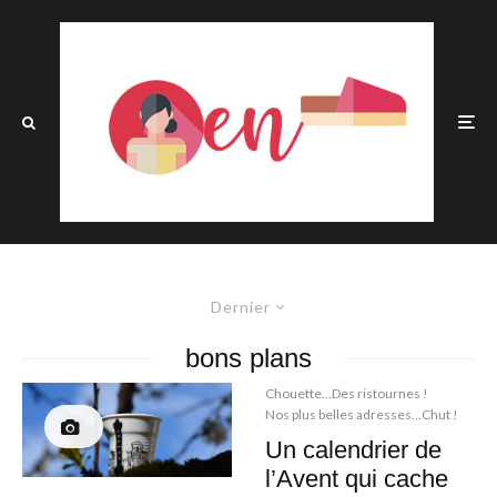
Dernier
bons plans
Chouette...Des ristournes !
Nos plus belles adresses...Chut !
Un calendrier de
l’Avent qui cache