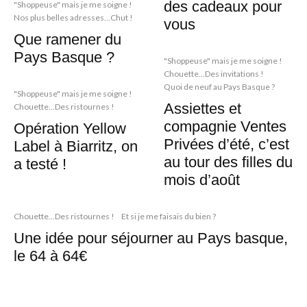
des cadeaux pour
"Shoppeuse" mais je me soigne !
Nos plus belles adresses...Chut !
vous
Que ramener du
Pays Basque ?
"Shoppeuse" mais je me soigne !
Chouette...Des invitations !
Quoi de neuf au Pays Basque ?
"Shoppeuse" mais je me soigne !
Assiettes et
Chouette...Des ristournes !
compagnie Ventes
Opération Yellow
Privées d’été, c’est
Label à Biarritz, on
au tour des filles du
a testé !
mois d’août
Chouette...Des ristournes !
Et si je me faisais du bien ?
Une idée pour séjourner au Pays basque,
le 64 à 64€