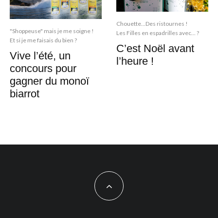
Chouette...Des ristournes !
"Shoppeuse" mais je me soigne !
Les Filles en espadrilles avec... ?
Et si je me faisais du bien ?
C’est Noël avant
Vive l’été, un
l’heure !
concours pour
gagner du monoï
biarrot