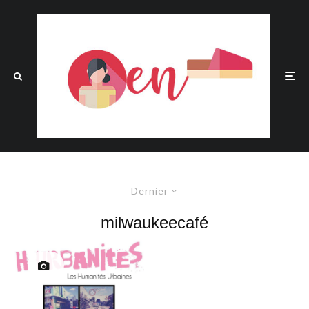
Dernier
milwaukeecafé