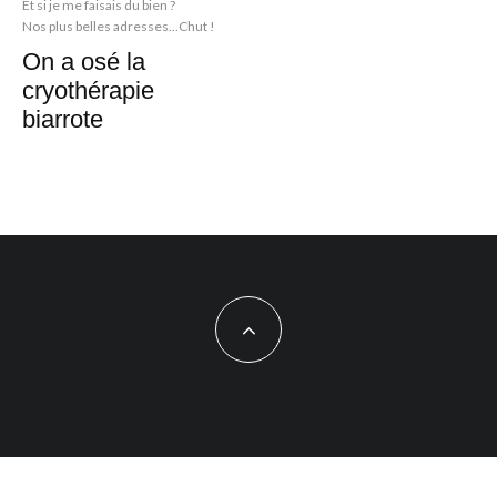
Et si je me faisais du bien ?
Nos plus belles adresses...Chut !
On a osé la
cryothérapie
biarrote