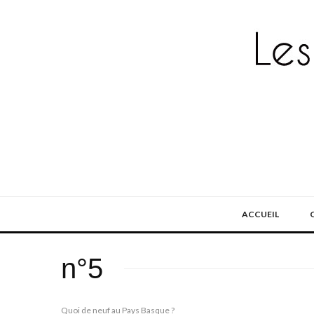
ACCUEIL
n°5
Quoi de neuf au Pays Basque ?