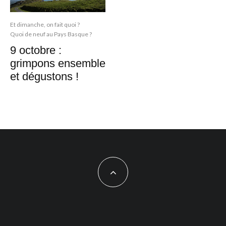
Et dimanche, on fait quoi ?
Quoi de neuf au Pays Basque ?
9 octobre :
grimpons ensemble
et dégustons !