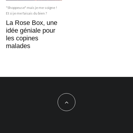
"Shoppeuse" mais je me soigne !
Et si je me faisais du bien ?
La Rose Box, une
idée géniale pour
les copines
malades