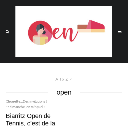
A to Z
open
Chouette...Des invitations !
Et dimanche, on fait quoi ?
Biarritz Open de
Tennis, c’est de la