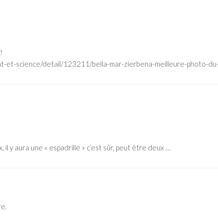
!
t-et-science/detail/123211/bella-mar-zierbena-meilleure-photo-du-
 il y aura une « espadrille » c’est sûr, peut être deux …
re.