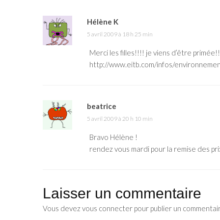
Hélène K
5 avril 2009 à 18 h 25 min
Merci les filles!!!! je viens d’être primée!!
http://www.eitb.com/infos/environnemen
beatrice
5 avril 2009 à 20 h 10 min
Bravo Hélène !
rendez vous mardi pour la remise des prix,
Laisser un commentaire
Vous devez
vous connecter
pour publier un commentai