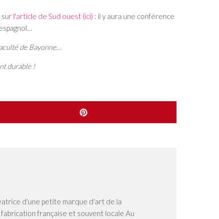
 sur
l'article de Sud ouest (ici)
: il y aura une conférence
 espagnol…
e faculté de Bayonne…
nt durable !
éatrice d'une petite marque d'art de la
n fabrication française et souvent locale Au