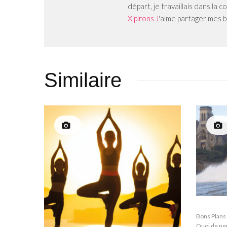
départ, je travaillais dans la
Xipirons J
'aime partager mes b
Similaire
Bons Plans
Quoi de ne