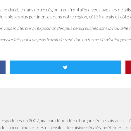
risme durable dans notre région transfrontalière vous avez les détails
urable les plus pertinentes dans notre région, côté français et côté
ous vous inviterons à l'exposition des plus beaux clichés dans la nouvell
al newyorkais, qui a un gros travail de réfléxion en terme de développeme
n Espadrilles en 2007, maman débordée et organisée, je suis aussi cr
, des porcelaines et des ustensiles de cuisine décalés, poétiques... e