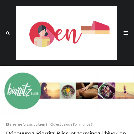
Et si je me faisais du bien ?
Qu'est ce que l'on mange ?
Découvrez Biarritz Bliss et terminez l’hiver en