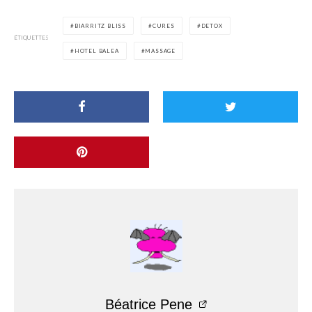
BIARRITZ BLISS
CURES
DETOX
ÉTIQUETTES
HOTEL BALEA
MASSAGE
Béatrice Pene