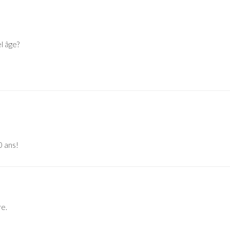
l âge?
0 ans!
re.