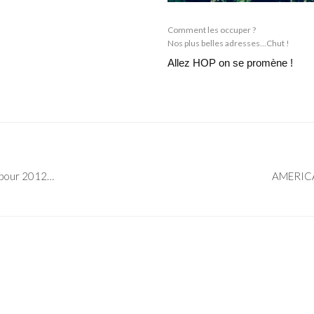
Comment les occuper ?
Nos plus belles adresses...Chut !
Allez HOP on se promène !
s pour 2012…
AMERICA