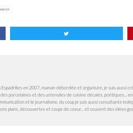
CANCES
n Espadrilles en 2007, maman débordée et organisée, je suis aussi cr
, des porcelaines et des ustensiles de cuisine décalés, poétiques... e
 communication et le journalisme, du coup je suis aussi consultante in
ons plans, découvertes et coups de coeur... et souvent des idées g