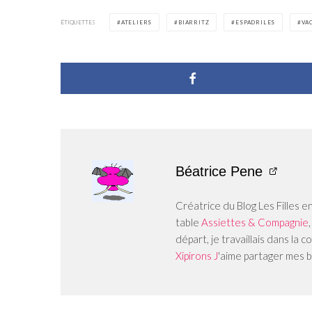
ÉTIQUETTES
ATELIERS
BIARRITZ
ESPADRILES
VA
Béatrice Pene
Créatrice du Blog Les Filles e
table
Assiettes & Compagnie
départ, je travaillais dans la
Xipirons J
'aime partager mes b