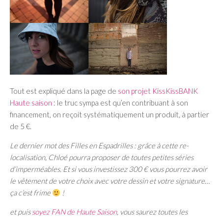
Tout est expliqué dans la page de
son projet KissKissBANK
Haute saison
: le truc sympa est qu’en contribuant à son
financement, on reçoit systématiquement un produit, à partier
de 5 €.
Le dernier mot des Filles en Espadrilles : grâce à cette re-
localisation, Chloé pourra proposer de toutes petites séries
d’imperméables. Et si vous investissez 300 € vous pourrez avoir
le vêtement de votre choix avec votre dessin et votre signature…
ça c’est frime
!
et puis
soyez FAN de Haute Saison
, vous saurez toutes les