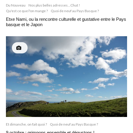
Du Nouveau
Nos plus belles adresses...Chut !
Qu'est ce que l'on mange ?
Quoi de neuf au Pays Basque ?
Etxe Nami, ou la rencontre culturelle et gustative entre le Pays
basque et le Japon
Et dimanche, on fait quoi ?
Quoi de neuf au Pays Basque ?
9 octobre : grimpons ensemble et dégustons !