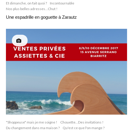
Et dimanche, on fait quoi ?
Incontournable
Nos plus belles adresses...Chut !
Une espadrille en goguette à Zarautz
"Shoppeuse" mais je me soigne !
Chouette...Des invitations !
Du changement dans ma maison ?
Qu'est ce que l'on mange ?