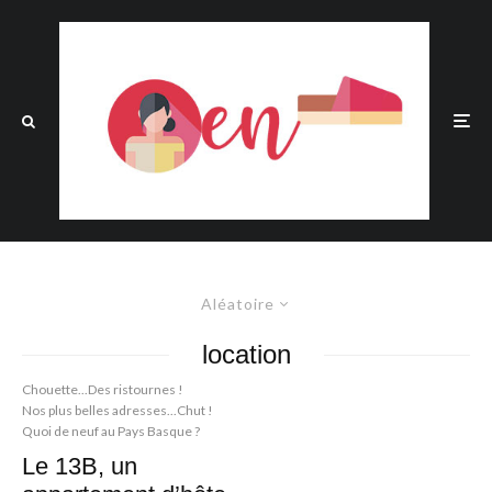
Aléatoire
location
Chouette...Des ristournes !
Nos plus belles adresses...Chut !
Quoi de neuf au Pays Basque ?
Le 13B, un