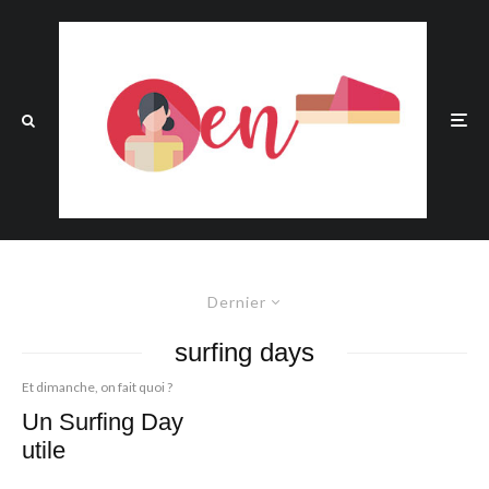
Dernier
surfing days
Et dimanche, on fait quoi ?
Un Surfing Day
utile