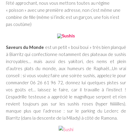
l’été approchant, nous vous mettons toutes au régime
« poisson » avec une première adresse, non c’est même une
combine de fille (même si l’indic est un garçon, une fois n’est
pas coutûme)
Saveurs du Monde
est un petit « boui boui » très bien planqué
à Biarritz qui confectionne notamment des plateaux de sushis
incroyables… mais aussi des yakitori, des nems et plein
d’autres plats du monde, aux humeurs de Raphaël…Un vrai
conseil : si vous voulez faire une soirée sushis, appelez le pour
commander 06 26 61 96 72, donnez lui quelques pistes sur
vos goûts et… laissez le faire, car il travaille à l’instinct !
L’espadrille testeuse a apprécié le magnifique serpent et n’en
revient toujours pas sur les sushis roses (hyper fiiiiiiilles).
manque plus que l’adresse : sur le parking du Leclerc de
Biarritz (dans la descente de la Milady) à côté de Ramona.