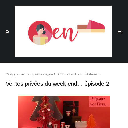
"Shoppeuse" mais je me soigne !
Chouette...Des invitations !
Ventes privées du week end… épisode 2