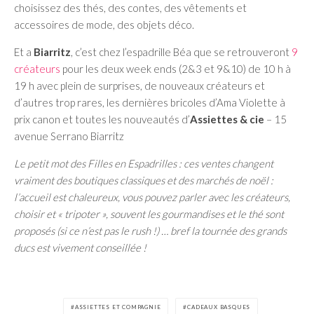
choisissez des thés, des contes, des vêtements et
accessoires de mode, des objets déco.
Et a
Biarritz
, c’est chez l’espadrille Béa que se retrouveront
9
créateurs
pour les deux week ends (2&3 et 9&10) de 10 h à
19 h avec plein de surprises, de nouveaux créateurs et
d’autres trop rares, les dernières bricoles d’Ama Violette à
prix canon et toutes les nouveautés d’
Assiettes & cie
– 15
avenue Serrano Biarritz
Le petit mot des Filles en Espadrilles : ces ventes changent
vraiment des boutiques classiques et des marchés de noël :
l’accueil est chaleureux, vous pouvez parler avec les créateurs,
choisir et « tripoter », souvent les gourmandises et le thé sont
proposés (si ce n’est pas le rush !) … bref la tournée des grands
ducs est vivement conseillée !
ASSIETTES ET COMPAGNIE
CADEAUX BASQUES