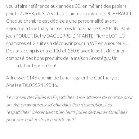
voulu faire référence aux années 30, en mélant des papiers
peints ZUBER, du STARCK, les lampes en plexi de Ph.HERAULT.
Chaque chambre est dédiée à une personnalité ayant
séjourné à Guéthary ou pas très loin…Charlie CHAPLIN, Paul-
jean TOULET, Betry DAGUERRE, L’INFANTE, Pierre LOTI…3
chambres et 2 suites à découvrir pour un WE en amoureux…
Des prix compris entre 110 et 250 € avec le petit déjeuner
composé des bons produits de la maison Arostéguy. Un
site
web
à la hauteur du lieu!
Adresse: 1146 chemin de Laharraga entre Guéthary et
Ahetze Tél.0559419046.
Le conseil des Filles en Espadrilles: Une adresse de charme pour
un WE en amoureux so’ chic dans lieu d’exception. Les
"espadrilles" laisseraient bien leurs jolies demeures familiales
pour une nuit, juste une petite nuit!