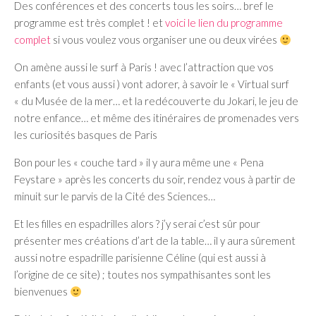
Des conférences et des concerts tous les soirs… bref le
programme est très complet ! et
voici le lien du programme
complet
si vous voulez vous organiser une ou deux virées
On amène aussi le surf à Paris ! avec l’attraction que vos
enfants (et vous aussi ) vont adorer, à savoir le « Virtual surf
« du Musée de la mer… et la redécouverte du Jokari, le jeu de
notre enfance… et même des itinéraires de promenades vers
les curiosités basques de Paris
Bon pour les « couche tard » il y aura même une « Pena
Feystare » après les concerts du soir, rendez vous à partir de
minuit sur le parvis de la Cité des Sciences…
Et les filles en espadrilles alors ? j’y serai c’est sûr pour
présenter mes créations d’art de la table… il y aura sûrement
aussi notre espadrille parisienne Céline (qui est aussi à
l’origine de ce site) ; toutes nos sympathisantes sont les
bienvenues