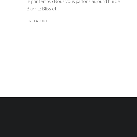
le printemps ? Nous vous parlons aujourd’hui de
Biarritz Bliss et...
LIRE LA SUITE