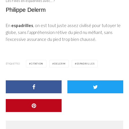
Les Filles en espadrilles avec... ?
Philippe Delerm
En
espadrilles
, on est tout juste assez civilisé pour tutoyer le
globe, sans l’appréhension rétive du pied nu méfiant, sans
l’excessive assurance du pied trop bien chaussé.
ÉTIQUETTES
CITATION
DELERM
ESPADRILLES