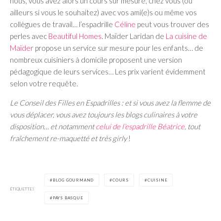
nous, vous avez alors un cours sur mesure, chez vous (ou
ailleurs si vous le souhaitez) avec vos ami(e)s ou même vos
collègues de travail… l’espadrille
Céline
peut vous trouver des
perles avec
Beautiful Homes
. Maïder Laridan de
La cuisine de
Maïder
propose un service sur mesure pour les enfants… de
nombreux cuisiniers à domicile proposent une version
pédagogique de leurs services… Les prix varient évidemment
selon votre requête.
Le Conseil des Filles en Espadrilles : et si vous avez la flemme de
vous déplacer, vous avez toujours les blogs culinaires à votre
disposition… et notamment
celui de l’espadrille Béatrice
, tout
fraîchement re-maquetté et très girly
!
BLOG GOURMAND
COURS
CUISINE
ÉTIQUETTES
PAYS BASQUE