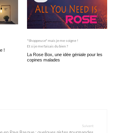
"Shoppeuse" mais je me soigne !
Et si je me faisais du bien ?
e !
La Rose Box, une idée géniale pour les
copines malades
Suivant
e en Pays Basque : quelques pistes gourmandes