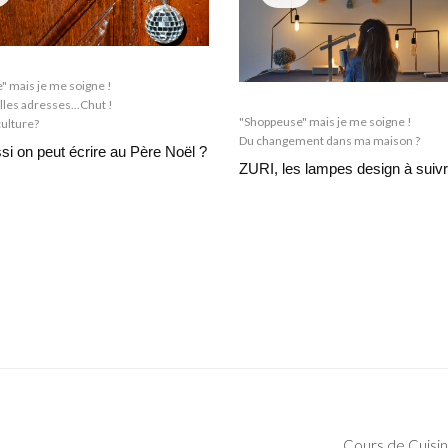
" mais je me soigne !
lles adresses...Chut !
"Shoppeuse" mais je me soigne !
culture?
Du changement dans ma maison ?
i on peut écrire au Père Noël ?
ZURI, les lampes design à suivr
Cours de Cuisin